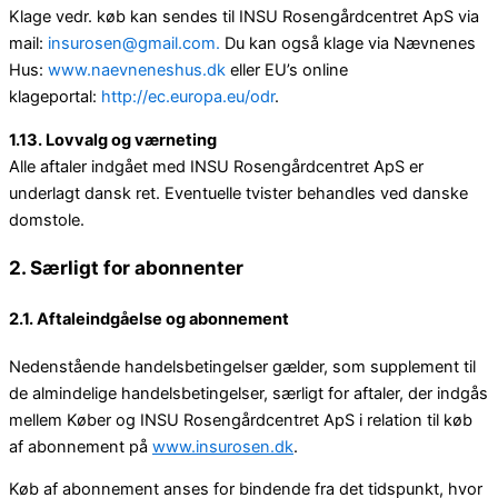
Klage vedr. køb kan sendes til INSU Rosengårdcentret ApS via
mail:
insurosen@gmail.com.
Du kan også klage via Nævnenes
Hus:
www.naevneneshus.dk
eller EU’s online
klageportal:
http://ec.europa.eu/odr
.
1.13. Lovvalg og værneting
Alle aftaler indgået med INSU Rosengårdcentret ApS er
underlagt dansk ret. Eventuelle tvister behandles ved danske
domstole.
2. Særligt for abonnenter
2.1. Aftaleindgåelse og abonnement
Nedenstående handelsbetingelser gælder, som supplement til
de almindelige handelsbetingelser, særligt for aftaler, der indgås
mellem Køber og INSU Rosengårdcentret ApS i relation til køb
af abonnement på
www.insurosen.dk
.
Køb af abonnement anses for bindende fra det tidspunkt, hvor