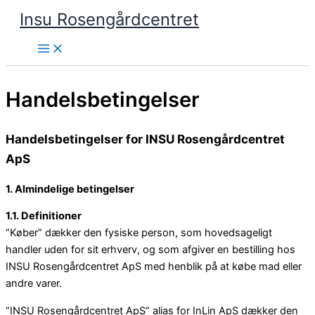
Main
Gå
Menu
Insu Rosengårdcentret
til
indholdet
Handelsbetingelser
Handelsbetingelser for INSU Rosengårdcentret
ApS
1. Almindelige betingelser
1.1. Definitioner
“Køber” dækker den fysiske person, som hovedsageligt
handler uden for sit erhverv, og som afgiver en bestilling hos
INSU Rosengårdcentret ApS med henblik på at købe mad eller
andre varer.
“INSU Rosengårdcentret ApS” alias for InLin ApS dækker den